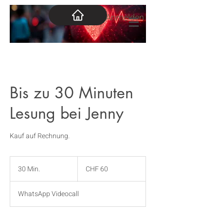
Anmelden
Bis zu 30 Minuten
Lesung bei Jenny
Kauf auf Rechnung.
60
Schweizer
30 Min.
3
CHF 60
Franken
0
M
WhatsApp Videocall
i
n
.