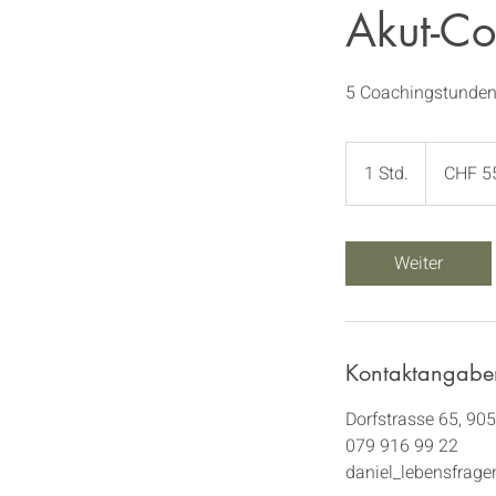
Akut-C
5 Coachingstunden 
550
Schweizer
1 Std.
1
CHF 5
Franken
S
t
d
Weiter
Kontaktangabe
Dorfstrasse 65, 905
079 916 99 22
daniel_lebensfrag