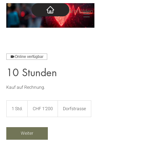
Anmelden
Online verfügbar
10 Stunden
Kauf auf Rechnung.
1'200
Schweizer
1 Std.
1
CHF 1'200
Dorfstrasse
Franken
S
t
d
Weiter