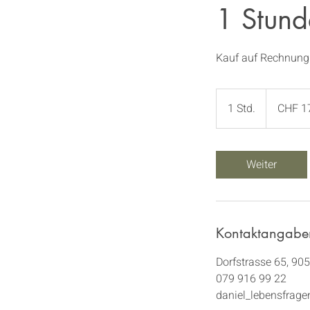
1 Stund
Kauf auf Rechnung
175
Schweizer
1 Std.
1
CHF 1
Franken
S
t
d
Weiter
Kontaktangabe
Dorfstrasse 65, 905
079 916 99 22
daniel_lebensfrag