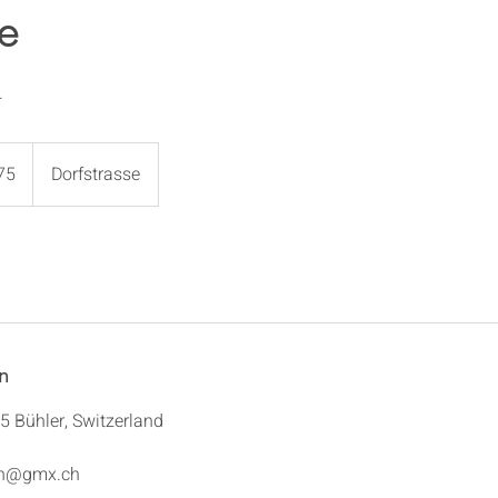
e
.
75
Dorfstrasse
n
5 Bühler, Switzerland
en@gmx.ch